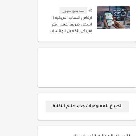
المسجله باسمك
منذ بضع شهور
ارقام واتساب امريكيه |
اسهل طريقة عمل رقم
امريكى لتفعيل الواتساب
الصباغ للمعلوميات جديد عالم التقنية.