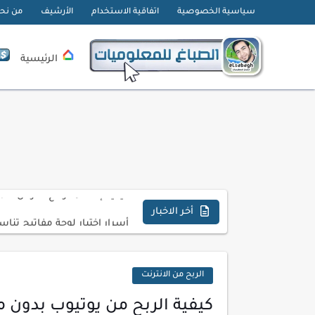
سياسية الخصوصية
اتفاقية الاستخدام
الأرشيف
من نح
الرئيسية
تحميل تطبيق دمج الصور | Velura Studio
كذا | أفضل سعر كاش في مصر 
أفضل طرق الربح من التدوين ل
كيف تحسن تجربة المستخدم ف
كيفية إنشاء موقع لعرض أعمال
أسرار اختيار لوحة مفاتيح تن
أخر الاخبار
أحدث تقنيات الحماية من هجم
أدوات مجانية للبحث عن الكلمات ا
الربح من الانترنت
كيف تستفيد من تقنيات التعلم ا
كيفية الربح من يوتيوب بدون 