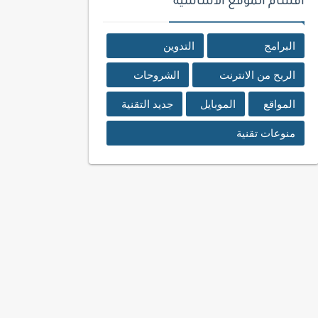
اقسام الموقع الأساسية
البرامج
التدوين
الربح من الانترنت
الشروحات
المواقع
الموبايل
جديد التقنية
منوعات تقنية