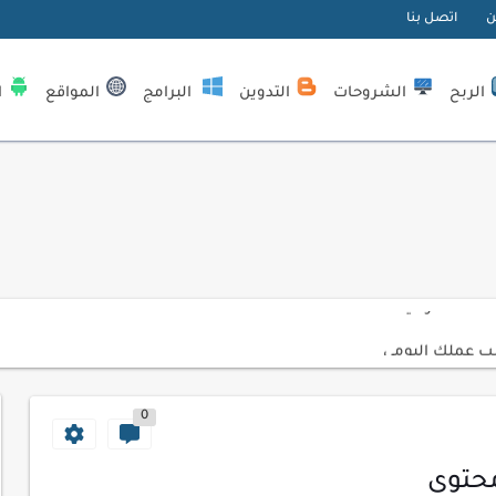
ن
اتصل بنا
الربح
الشروحات
التدوين
البرامج
المواقع
ا
| كيف تستفيد...
لمبتدئين
ي موقعك الإلكتروني
ك الاحترافية
اسب عملك اليومي
ات السايبر
0
لمفتاحية 2026
لآلي لتحليل بيانات الزوار
محتوى