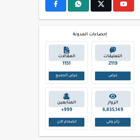
إحصاءات المدونة
التعليقات
المقالات
1225
2243
عرض
عرض الجميع
الزوار
المتابعين
999+
6,835,149
زائر وفي
انضمام الآن