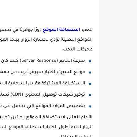
تلعب
استضافة الموقع
دورًا جوهريًا في تحس
المواقع البطيئة تؤدي لخسارة الزوار، بينما ا
محركات البحث.
سرعة الخادم (Server Response) كلما كان الخادم أسرع، زادت سرعة تحميل الصفحات.
موقع السيرفر اختيار سيرفر قريب من جمهو
الاستضافة المشتركة مقابل السحابية الاستض
توفير شبكات توصيل المحتوى (CDN) تساعد في تسريع تحميل المحتوى من أقرب خادم للمستخدم.
تخصيص الموارد المواقع التي تحصل على موارد أكبر (RAM وCPU) تعم
الأداء العالي لاستضافة الموقع
يحسّن تجربة ا
الزوار لفترة أطول. اختيار استضافة الموقع ال