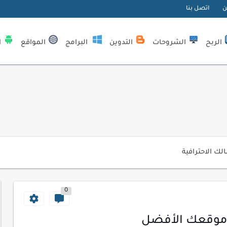
ن
اتصل بنا
الربح
الشروحات
التدوين
البرامج
المواقع
ا
| كيف تستفيد...
لمبتدئين
ي موقعك الإلكتروني
ك الاحترافية
اسب عملك اليومي
ات السايبر
0
لمفتاحية 2026
لآلي لتحليل بيانات الزوار
 موقعك الأفضل