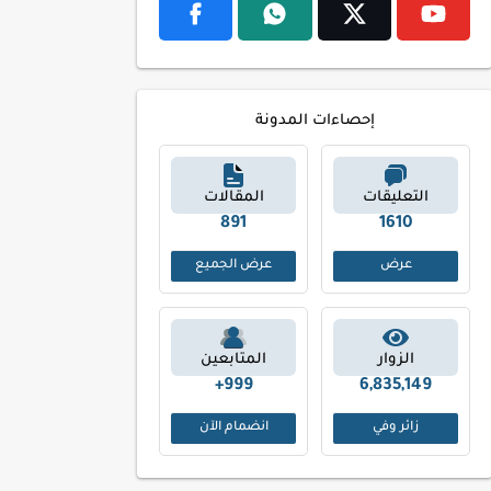
إحصاءات المدونة
التعليقات
المقالات
974
1742
عرض
عرض الجميع
الزوار
المتابعين
999+
6,835,149
زائر وفي
انضمام الآن