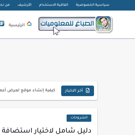
سياسية الخصوصية
اتفاقية الاستخدام
الأرشيف
من نح
الرئيسية
تحميل تطبيق دمج الصور | Velura Studio
كذا | أفضل سعر كاش في مصر 
أفضل طرق الربح من التدوين ل
كيف تحسن تجربة المستخدم ف
كيفية إنشاء موقع لعرض أعمال
أسرار اختيار لوحة مفاتيح تن
أخر الاخبار
أحدث تقنيات الحماية من هجم
أدوات مجانية للبحث عن الكلمات ا
الشروحات
كيف تستفيد من تقنيات التعلم ا
دليل شامل لاختيار استضافة