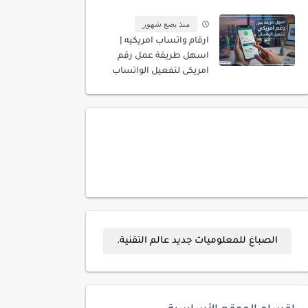
المسجله باسمك
منذ بضع شهور
ارقام واتساب امريكيه |
اسهل طريقة عمل رقم
امريكى لتفعيل الواتساب
الصباغ للمعلوميات جديد عالم التقنية.