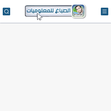
تحميل تطبيق دمج الصور | Velura Studio
كذا | أفضل سعر كاش في مصر | كيف تستفيد...
أفضل طرق الربح من التدوين للمبتدئين
كيف تحسن تجربة المستخدم في موقعك الإلكتروني