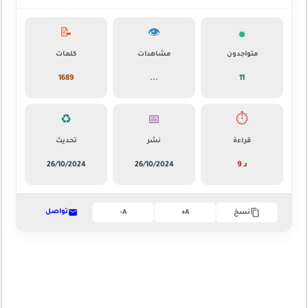
📝
👁️
متواجدون
مشاهدات
كلمات
1689
...
11
♻️
📅
⏱️
قراءة
نشر
تحديث
9 د
26/10/2024
26/10/2024
تواصل
نسخ
A+
A-