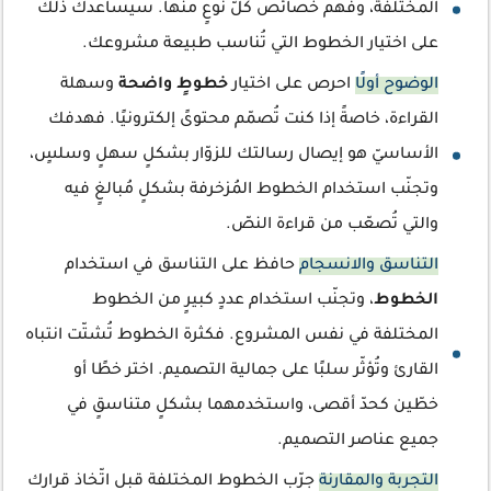
المختلفة، وفهم خصائص كلّ نوعٍ منها. سيساعدك ذلك
على اختيار الخطوط التي تُناسب طبيعة مشروعك.
الوضوح أولًا
احرص على اختيار
خطوطٍ واضحة
وسهلة
القراءة، خاصةً إذا كنت تُصمّم محتوىً إلكترونيًا. فهدفك
الأساسيّ هو إيصال رسالتك للزوّار بشكلٍ سهلٍ وسلسٍ،
وتجنّب استخدام الخطوط المُزخرفة بشكلٍ مُبالغٍ فيه
والتي تُصعّب من قراءة النصّ.
التناسق والانسجام
حافظ على التناسق في استخدام
الخطوط
، وتجنّب استخدام عددٍ كبيرٍ من الخطوط
المختلفة في نفس المشروع. فكثرة الخطوط تُشتّت انتباه
القارئ وتُؤثّر سلبًا على جمالية التصميم. اختر خطًا أو
خطّين كحدّ أقصى، واستخدمهما بشكلٍ متناسقٍ في
جميع عناصر التصميم.
التجربة والمقارنة
جرّب الخطوط المختلفة قبل اتّخاذ قرارك