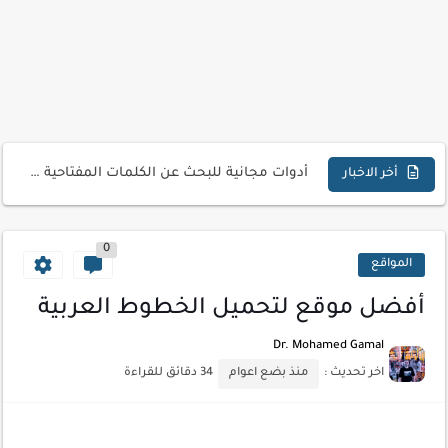
كيفية إنشاء موقع لعرض أعمالك الاحترافية
أسرار اختيار لوحة مفاتيح تناسب عملك اليومي
أحدث تقنيات الحماية من هجمات السايبر
أدوات مجانية للبحث عن الكلمات المفتاحية 2026
كيف تستفيد من تقنيات التعلم الآلي لتحليل بيانات الزوار
أخر الاخبار
كيف تضيف شريط تقدم المقال لموقعك لتحسين تجربة القراءة
0
المواقع
أفضل موقع لتحميل الخطوط العربية
Dr. Mohamed Gamal
اخر تحديث :
منذ بضع اعوام
34 دقائق للقراءة