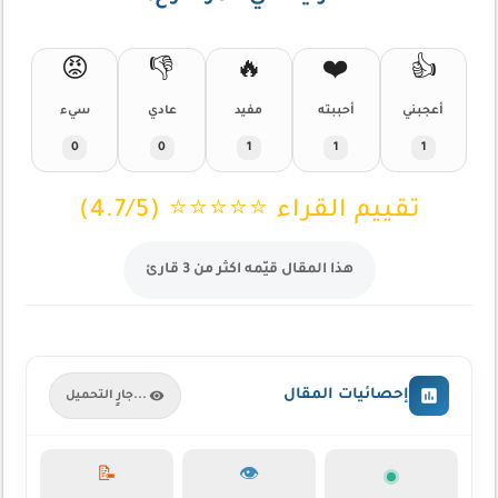
😡
👎
🔥
❤️
👍
أعجبني
أحببته
مفيد
عادي
سيء
0
0
1
1
1
تقييم القراء ⭐⭐⭐⭐⭐ (4.7/5)
هذا المقال قيّمه اكثر من 3 قارئ
إحصائيات المقال
جارٍ التحميل...
📝
👁️