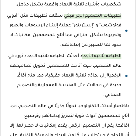
شخصيات وأشياء ثلاثية الأبعاد واقعية بشكل مذهل.
تطبيقات التصميم الجرافيكي
سهّلت تطبيقات مثل "أدوبي
فوتوشوب" و "إلستريتور" عملية إنشاء الرسومات والصور
وتحريرها بشكل احترافي مما أتاح للمصممين إمكانيات لا
حدود لها للتعبير عن إبداعاتهم.
الطباعة ثلاثية الأبعا
د أحدثت الطباعة ثلاثية الأبعاد ثورة في
عالم التصميم، حيث أتاحت للمصممين تحويل تصاميمهم
الرقمية إلى نماذج ثلاثية الأبعاد حقيقية، مما فتح آفاقًا
جديدة في مجالات مثل الهندسة المعمارية والتصميم
الصناعي.
باختصار أحدثت التكنولوجيا تحولًا جذريًا في عالم التصميم، مما
أتاح للمصممين أدوات قوية لتعزيز إبداعاتهم وتوسيع
آفاقها.رغم أن التصميم الرقمي يقدم إمكانيات لا حصر لها، إلا
أن النجاح فيه يتطلب مزيجًا من الإبداع والمعرفة التقنية. على