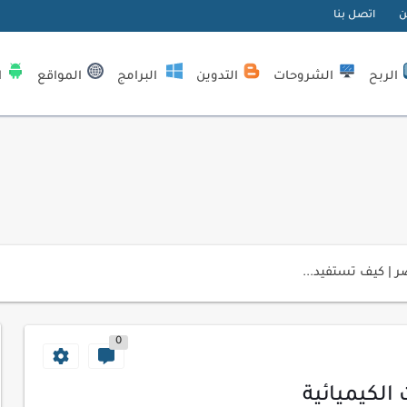
ن
اتصل بنا
الربح
الشروحات
التدوين
البرامج
المواقع
ا
| كيف تستفيد...
لمبتدئين
ي موقعك الإلكتروني
0
ك الاحترافية
اسب عملك اليومي
 الكيميائية