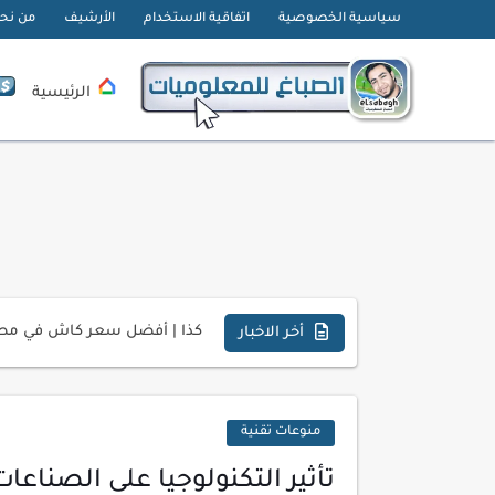
سياسية الخصوصية
اتفاقية الاستخدام
الأرشيف
من نح
الرئيسية
تحميل تطبيق دمج الصور | Velura Studio
كذا | أفضل سعر كاش في مصر 
أفضل طرق الربح من التدوين ل
أخر الاخبار
كيف تحسن تجربة المستخدم ف
كيفية إنشاء موقع لعرض أعمال
منوعات تقنية
أسرار اختيار لوحة مفاتيح تن
تأثير التكنولوجيا على الصناعات