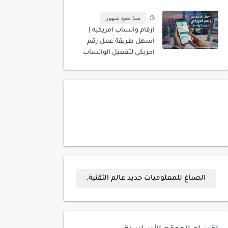
المسجله باسمك
منذ بضع شهور
ارقام واتساب امريكيه |
اسهل طريقة عمل رقم
امريكى لتفعيل الواتساب
الصباغ للمعلوميات جديد عالم التقنية.