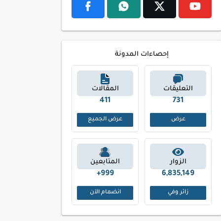
إحصاءات المدونة
التعليقات
المقالات
494
866
عرض
عرض الجميع
الزوار
المتابعين
999+
6,835,149
زائر وفي
انضمام الآن