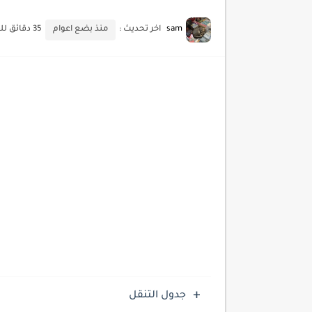
أحدث تقنيات الحماية من هجم
sam
اخر تحديث :
منذ بضع اعوام
35 دقائق للقراءة
أدوات مجانية للبحث عن الكلمات ا
كيف تستفيد من تقنيات التعلم ا
كيف تضيف شريط تقدم المقال
جدول التنقل