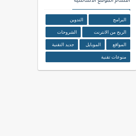
اقسام الموقع الأساسية
البرامج
التدوين
الربح من الانترنت
الشروحات
المواقع
الموبايل
جديد التقنية
منوعات تقنية