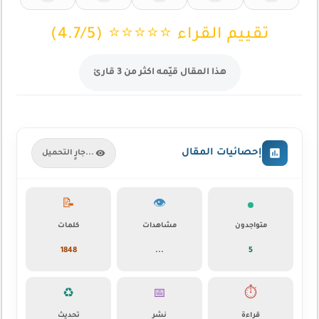
تقييم القراء ⭐⭐⭐⭐⭐ (4.7/5)
هذا المقال قيّمه اكثر من 3 قارئ
إحصائيات المقال
جارٍ التحميل...
📝
👁️
متواجدون
مشاهدات
كلمات
1848
...
5
♻️
📅
⏱️
قراءة
نشر
تحديث