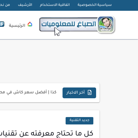
سياسية الخصوصية
اتفاقية الاستخدام
الأرشيف
من نح
الرئيسية
تحميل تطبيق دمج الصور | Velura Studio
كذا | أفضل سعر كاش في مصر 
أفضل طرق الربح من التدوين ل
أخر الاخبار
كيف تحسن تجربة المستخدم ف
كيفية إنشاء موقع لعرض أعمال
جديد التقنية
أسرار اختيار لوحة مفاتيح تن
كل ما تحتاج معرفته عن تقنيات