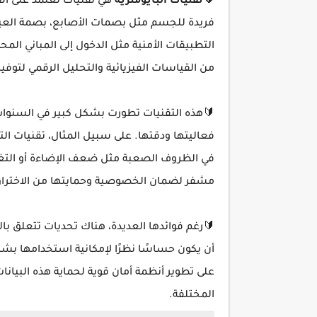
🔰تقنيات البايومترية
هي تقنيات تعتمد على ا
فريدة للجسم مثل بصمات الأصابع، بصمة العين،
التطبيقات الأمنية مثل الدخول إلى المباني الم
من القياسات الفيزيائية والتحليل الرقمي لتوفير
🔰هذه التقنيات تطورت بشكل كبير في السنوات ال
فعاليتها ودقتها. على سبيل المثال، تقنيات ا
في الظروف الصعبة مثل ضعف الإضاءة أو التغير
مشفر لضمان الخصوصية وحمايتها من الاختراق
🔰رغم فوائدها العديدة، هناك تحديات تتعلق بال
أن يكون حساسًا نظرًا لإمكانية استخدامها بشكل 
على تطوير أنظمة أمان قوية لحماية هذه البي
المختلفة.