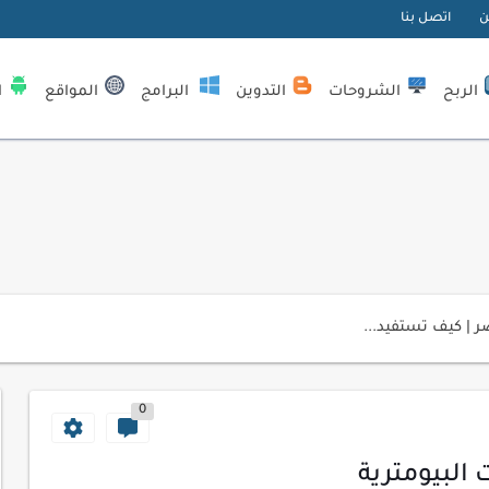
ن
اتصل بنا
الربح
الشروحات
التدوين
البرامج
المواقع
ا
| كيف تستفيد...
لمبتدئين
ي موقعك الإلكتروني
0
ك الاحترافية
اسب عملك اليومي
 البيومترية