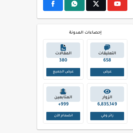
إحصاءات المدونة
التعليقات
المقالات
460
791
عرض
عرض الجميع
الزوار
المتابعين
999+
6,835,149
زائر وفي
انضمام الآن