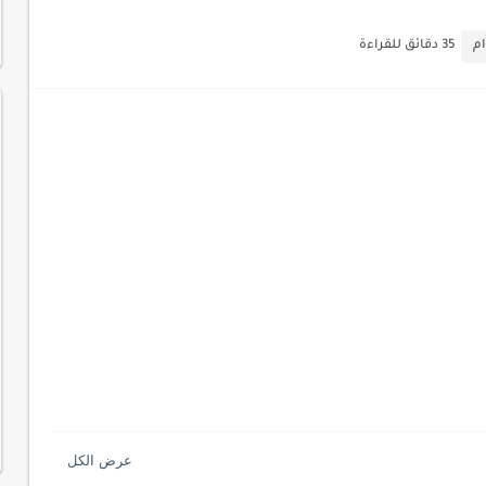
ات السايبر
م
35 دقائق للقراءة
لمفتاحية 2026
لآلي لتحليل بيانات الزوار
 لموقعك لتحسين تجربة القراءة