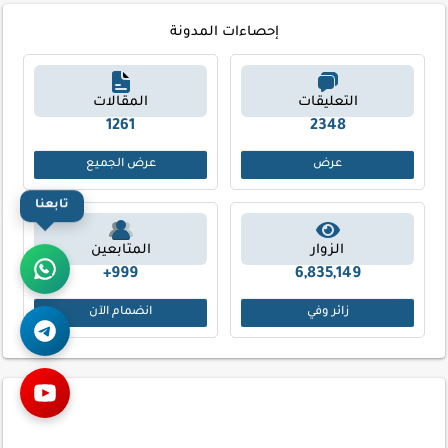
إحصاءات المدونة
التعليقات
المقالات
1261
2348
عرض
عرض الجميع
تابعنا
الزوار
المتابعين
999+
6,835,149
زائر وفي
انضمام الآن