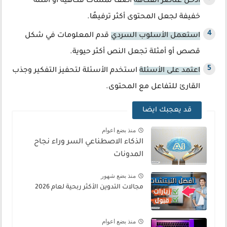
أدخل عناصر الفكاهة
أضف لمسات فكاهية أو أمثلة
خفيفة لجعل المحتوى أكثر ترفيهًا.
استعمل الأسلوب السردي
قدم المعلومات في شكل
قصص أو أمثلة تجعل النص أكثر حيوية.
اعتمد على الأسئلة
استخدم الأسئلة لتحفيز التفكير وجذب
القارئ للتفاعل مع المحتوى.
قد يعجبك ايضا
منذ بضع اعوام
الذكاء الاصطناعي السر وراء نجاح
المدونات
منذ بضع شهور
مجالات التدوين الأكثر ربحية لعام 2026
منذ بضع اعوام