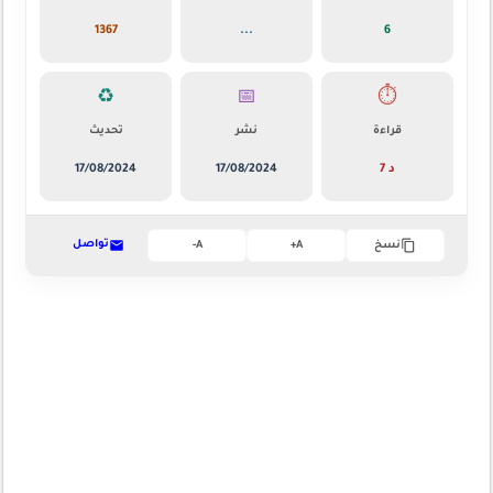
1367
...
6
♻️
📅
⏱️
قراءة
نشر
تحديث
7 د
17/08/2024
17/08/2024
تواصل
نسخ
A+
A-