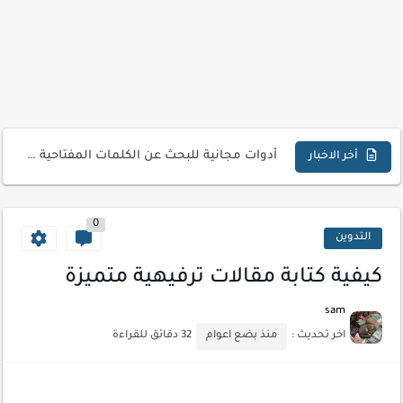
كيفية إنشاء موقع لعرض أعمالك الاحترافية
أسرار اختيار لوحة مفاتيح تناسب عملك اليومي
أحدث تقنيات الحماية من هجمات السايبر
أدوات مجانية للبحث عن الكلمات المفتاحية 2026
كيف تستفيد من تقنيات التعلم الآلي لتحليل بيانات الزوار
أخر الاخبار
كيف تضيف شريط تقدم المقال لموقعك لتحسين تجربة القراءة
0
التدوين
كيفية كتابة مقالات ترفيهية متميزة
sam
اخر تحديث :
منذ بضع اعوام
32 دقائق للقراءة