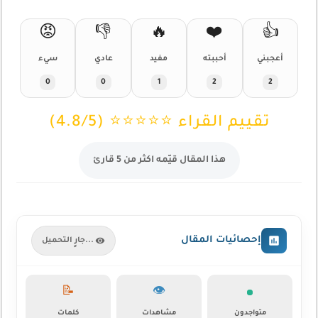
😡
👎
🔥
❤️
👍
أعجبني
أحببته
مفيد
عادي
سيء
0
0
1
2
2
تقييم القراء ⭐⭐⭐⭐⭐ (4.8/5)
هذا المقال قيّمه اكثر من 5 قارئ
إحصائيات المقال
جارٍ التحميل...
📝
👁️
متواجدون
مشاهدات
كلمات