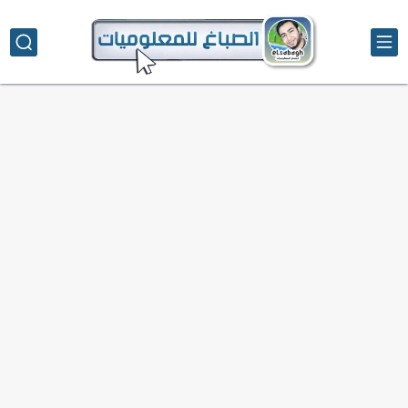
تحميل تطبيق دمج الصور | Velura Studio
كذا | أفضل سعر كاش في مصر | كيف تستفيد...
أفضل طرق الربح من التدوين للمبتدئين
كيف تحسن تجربة المستخدم في موقعك الإلكتروني