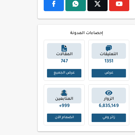
إحصاءات المدونة
التعليقات
المقالات
830
1494
عرض
عرض الجميع
الزوار
المتابعين
999+
6,835,149
زائر وفي
انضمام الآن