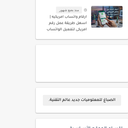
المسجله باسمك
منذ بضع شهور
ارقام واتساب امريكيه |
اسهل طريقة عمل رقم
امريكى لتفعيل الواتساب
الصباغ للمعلوميات جديد عالم التقنية.