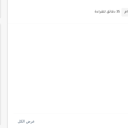
لآلي لتحليل بيانات الزوار
م
35 دقائق للقراءة
 لموقعك لتحسين تجربة القراءة