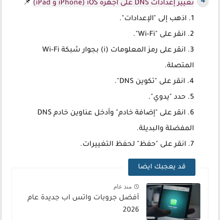
تغيير إعدادات DNS على أجهزة iOS (iPhone و iPad)
📌
1. اذهب إلى "الإعدادات".
2. انقر على "Wi-Fi".
3. انقر على رمز المعلومات (i) بجوار شبكة Wi-Fi
المتصلة.
4. انقر على "تكوين DNS".
5. حدد "يدوي".
6. انقر على "إضافة خادم" وأدخل عناوين خادم DNS
المفضلة والبديلة.
7. انقر على "حفظ" لحفظ التغييرات.
قد يعجبك ايضا
منذ عام
أفضل جروبات واتس اب جديدة عام
2026