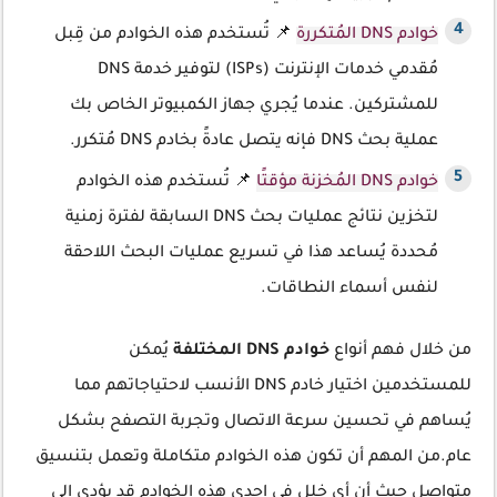
خوادم DNS المُتكررة
📌 تُستخدم هذه الخوادم من قِبل
مُقدمي خدمات الإنترنت (ISPs) لتوفير خدمة DNS
للمشتركين. عندما يُجري جهاز الكمبيوتر الخاص بك
عملية بحث DNS فإنه يتصل عادةً بخادم DNS مُتكرر.
خوادم DNS المُخزنة مؤقتًا
📌 تُستخدم هذه الخوادم
لتخزين نتائج عمليات بحث DNS السابقة لفترة زمنية
مُحددة يُساعد هذا في تسريع عمليات البحث اللاحقة
لنفس أسماء النطاقات.
من خلال فهم أنواع
خوادم DNS المختلفة
يُمكن
للمستخدمين اختيار خادم DNS الأنسب لاحتياجاتهم مما
يُساهم في تحسين سرعة الاتصال وتجربة التصفح بشكل
عام.من المهم أن تكون هذه الخوادم متكاملة وتعمل بتنسيق
متواصل حيث أن أي خلل في إحدى هذه الخوادم قد يؤدي إلى