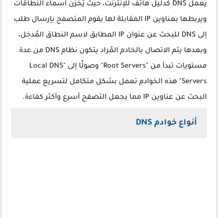
يعمل DNS كدليل هاتف للإنترنت، حيث يُخزّن أسماء النطاقات
ويربطها بعناوين IP المقابلة لها يقوم المتصفح بإرسال طلب
إلى DNS للبحث عن عنوان IP المطابق لاسم النطاق المُدخل،
وبعدها يتم الاتصال بالخادم المُراد يتكون نظام DNS من عدة
مستويات تبدأ من "Root Servers" وصولًا إلى "Local DNS
Servers" هذه الخوادم تعمل بشكل متكامل لتسريع عملية
البحث عن عناوين IP مما يجعل التصفح أسرع وأكثر كفاءة.
أنواع خوادم DNS