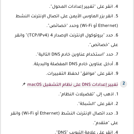
4. انقر على "تغيير إعدادات المحول".
5. انقر بزر الماوس الأيمن على اتصال الإنترنت النشط
(Ethernet أو Wi-Fi) وحدد "خصائص".
6. حدد "بروتوكول الإنترنت الإصدار 4 (TCP/IPv4)" وانقر
على "خصائص".
7. حدد "استخدام عناوين خادم DNS التالية".
8. أدخل عناوين خادم DNS المفضلة والبديلة.
9. انقر على "موافق" لحفظ التغييرات.
تغيير إعدادات DNS على نظام التشغيل macOS
📌
1. اذهب إلى "تفضيلات النظام".
2. انقر على "الشبكة".
3. حدد اتصال الإنترنت النشط (Ethernet أو Wi-Fi) وانقر
على "متقدم".
4. انقر على علامة التبويب "DNS".