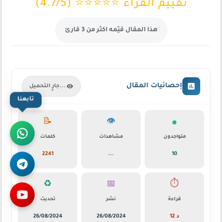
تقييم القراء ⭐⭐⭐⭐⭐ (4.7/5)
هذا المقال قيّمه اكثر من 3 قارئ
إحصائيات المقال
جارٍ التحميل...
تابعنا
📝
👁️
متواجدون
مشاهدات
كلمات
2241
...
10
♻️
📅
⏱️
قراءة
نشر
تحديث
12 د
26/08/2024
26/08/2024