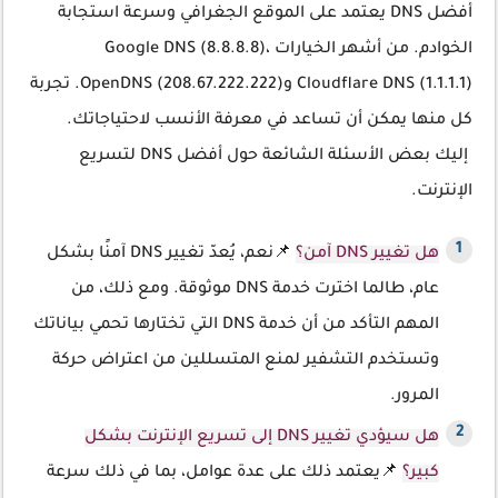
أفضل DNS يعتمد على الموقع الجغرافي وسرعة استجابة
الخوادم. من أشهر الخيارات Google DNS (8.8.8.8)،
Cloudflare DNS (1.1.1.1) وOpenDNS (208.67.222.222). تجربة
كل منها يمكن أن تساعد في معرفة الأنسب لاحتياجاتك.
إليك بعض الأسئلة الشائعة حول أفضل DNS لتسريع
الإنترنت.
هل تغيير DNS آمن؟
📌نعم، يُعدّ تغيير DNS آمنًا بشكل
عام، طالما اخترت خدمة DNS موثوقة. ومع ذلك، من
المهم التأكد من أن خدمة DNS التي تختارها تحمي بياناتك
وتستخدم التشفير لمنع المتسللين من اعتراض حركة
المرور.
هل سيؤدي تغيير DNS إلى تسريع الإنترنت بشكل
كبير؟
📌يعتمد ذلك على عدة عوامل، بما في ذلك سرعة