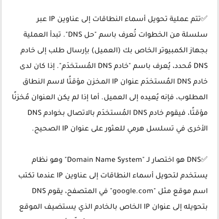
✅تتم عملية تحويل أسماء النطاقات إلى عناوين IP عبر
سلسلة من الخطوات تُعرف باسم "حل DNS". تبدأ العملية
بجهاز الكمبيوتر الخاص بك (العميل) بإرسال طلب إلى خادم
DNS مُحدد، يُعرف باسم "خادم DNS المُستخدَم". إذا كان لدى
خادم DNS المُستخدَم عنوان IP المخزن مؤقتًا لاسم النطاق
المطلوب، فإنه يُعيده إلى العميل. أما إذا لم يكن العنوان مُخزنًا
مؤقتًا، فيقوم خادم DNS المُستخدَم بالاتصال بخوادم DNS
الأخرى في تسلسل هرمي للعثور على عنوان IP الصحيح.
✅DNS هو اختصار لـ "Domain Name System" وهو نظام
يستخدم لتحويل أسماء النطاقات إلى عناوين IP عندما تكتب
اسم موقع مثل "google.com" في المتصفح، يقوم DNS
بتحويله إلى عنوان IP الخاص بالخادم الذي يستضيف الموقع