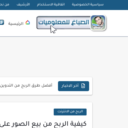
سياسية الخصوصية
اتفاقية الاستخدام
الأرشيف
من نح
الرئيسية
تحميل تطبيق دمج الصور | Velura Studio
كذا | أفضل سعر كاش في مصر 
أفضل طرق الربح من التدوين ل
أخر الاخبار
كيف تحسن تجربة المستخدم ف
كيفية إنشاء موقع لعرض أعمال
الربح من الانترنت
أسرار اختيار لوحة مفاتيح تن
كيفية الربح من بيع الصور على 