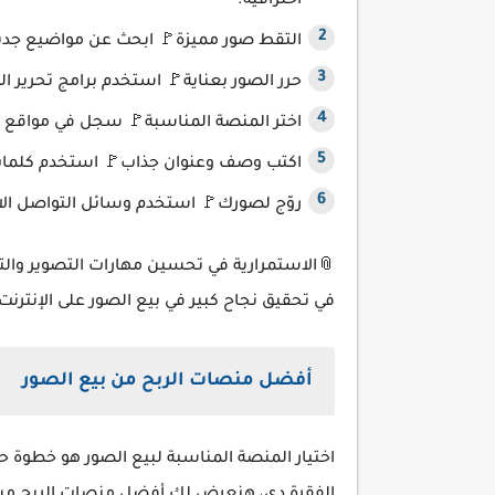
احترافية.
التقط صور مميزة🚩 ابحث عن مواضيع جديدة
حرر الصور بعناية🚩 استخدم برامج تحرير الصور زي Photoshop أو Lightroom ل
اختر المنصة المناسبة🚩 سجل في مواقع بيع الصور المشهور
اكتب وصف وعنوان جذاب🚩 استخدم كلمات 
روّج لصورك🚩 استخدم وسائل التواصل الا
📎الاستمرارية في تحسين مهارات التصوير والت
في تحقيق نجاح كبير في بيع الصور على الإنترنت. 
أفضل منصات الربح من بيع الصور
اختيار المنصة المناسبة لبيع الصور هو خطوة 