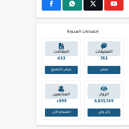
إحصاءات المدونة
التعليقات
المقالات
504
859
عرض
عرض الجميع
الزوار
المتابعين
999+
6,835,149
زائر وفي
انضمام الآن