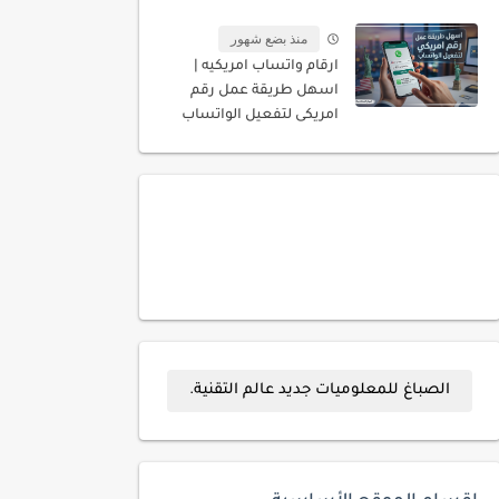
المسجله باسمك
منذ بضع شهور
ارقام واتساب امريكيه |
اسهل طريقة عمل رقم
امريكى لتفعيل الواتساب
الصباغ للمعلوميات جديد عالم التقنية.