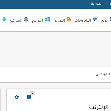
ن
اتصل بنا
الربح
الشروحات
التدوين
البرامج
المواقع
ا
| كيف تستفيد...
لمبتدئين
ي موقعك الإلكتروني
0
ك الاحترافية
اسب عملك اليومي
الإنترنت