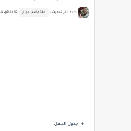
أحدث تقنيات الحماية من هجم
sam
اخر تحديث :
منذ بضع اعوام
32 دقائق للقراءة
أدوات مجانية للبحث عن الكلمات ا
كيف تستفيد من تقنيات التعلم ا
كيف تضيف شريط تقدم المقال
جدول التنقل