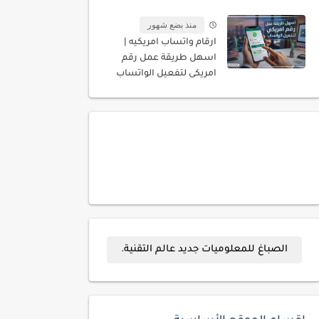
المسجله باسمك
منذ بضع شهور
ارقام واتساب امريكيه |
اسهل طريقة عمل رقم
امريكى لتفعيل الواتساب
الصباغ للمعلوميات جديد عالم التقنية.