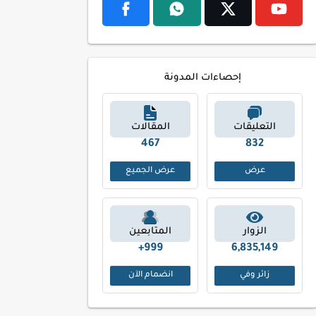
إحصاءات المدونة
التعليقات
المقالات
531
923
عرض
عرض الجميع
الزوار
المتابعين
999+
6,835,149
زائر وفي
انضمام الآن