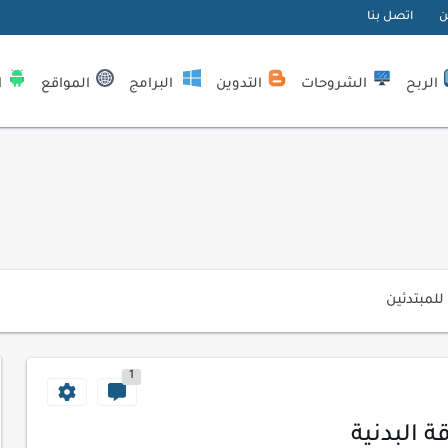
ن
اتصل بنا
الربح
الشروحات
التدوين
البرامج
المواقع
ا
| كيف تستفيد...
لمبتدئين
ي موقعك الإلكتروني
1
ك الاحترافية
اسب عملك اليومي
 البدنية