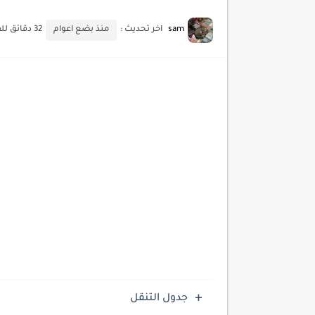
أحدث تقنيات الحماية من هجم
sam
اخر تحديث :
منذ بضع اعوام
32 دقائق للقراءة
أدوات مجانية للبحث عن الكلمات ا
كيف تستفيد من تقنيات التعلم ا
كيف تضيف شريط تقدم المقال
جدول التنقل