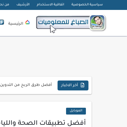
سياسية الخصوصية
اتفاقية الاستخدام
الأرشيف
من نح
الرئيسية
تحميل تطبيق دمج الصور | Velura Studio
كذا | أفضل سعر كاش في مصر 
أفضل طرق الربح من التدوين ل
أخر الاخبار
كيف تحسن تجربة المستخدم ف
كيفية إنشاء موقع لعرض أعمال
الموبايل
أسرار اختيار لوحة مفاتيح تن
أفضل تطبيقات الصحة واللياقة