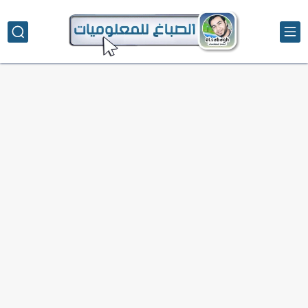
تحميل تطبيق دمج الصور | Velura Studio
كذا | أفضل سعر كاش في مصر | كيف تستفيد...
أفضل طرق الربح من التدوين للمبتدئين
كيف تحسن تجربة المستخدم في موقعك الإلكتروني