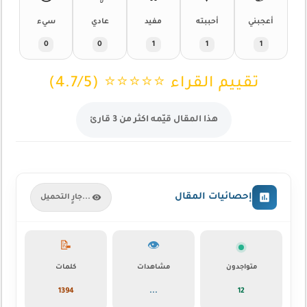
أعجبني
أحببته
مفيد
عادي
سيء
0
0
1
1
1
تقييم القراء ⭐⭐⭐⭐⭐ (4.7/5)
هذا المقال قيّمه اكثر من 3 قارئ
إحصائيات المقال
جارٍ التحميل...
📝
👁️
متواجدون
مشاهدات
كلمات
1394
...
12