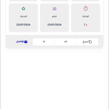
♻️
📅
⏱️
قراءة
نشر
تحديث
7 د
23/07/2024
23/07/2024
تواصل
نسخ
A+
A-