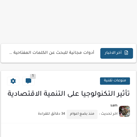
كيفية إنشاء موقع لعرض أعمالك الاحترافية
أسرار اختيار لوحة مفاتيح تناسب عملك اليومي
أحدث تقنيات الحماية من هجمات السايبر
أدوات مجانية للبحث عن الكلمات المفتاحية 2026
كيف تستفيد من تقنيات التعلم الآلي لتحليل بيانات الزوار
أخر الاخبار
كيف تضيف شريط تقدم المقال لموقعك لتحسين تجربة القراءة
1
منوعات تقنية
تأثير التكنولوجيا على التنمية الاقتصادية
sam
اخر تحديث :
منذ بضع اعوام
34 دقائق للقراءة