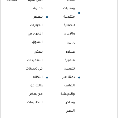
للأداء
أعلى قليلاً
$83.88
وتقنيات
مقارنة
متقدمة
ببعض
للحماية
الخيارات
والأمان
الأخرى في
السوق
خدمة
عملاء
بعض
متميزة
التعقيدات
تتضمن
في تحديثات
دعمًا عبر
النظام
الهاتف
والتوافق
والدردشة
مع بعض
وتذاكر
التطبيقات
الدعم