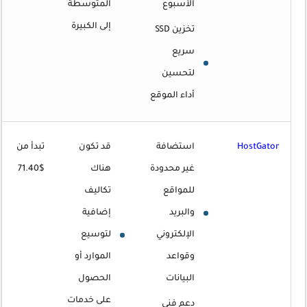
الأسبوع
المتوسطة
إلى الكبيرة
تخزين SSD
سريع
لتحسين
أداء الموقع
HostGator
استضافة
قد تكون
تبدأ من
غير محدودة
هناك
$71.40
للمواقع
تكاليف
والبريد
إضافية
الإلكتروني
لتوسيع
وقواعد
الموارد أو
البيانات
الحصول
على خدمات
دعم فني