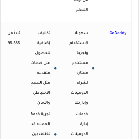
من لوحة
التحكم
GoDaddy
سهولة
تكاليف
تبدأ من
الاستخدام
إضافية
$95.88
وتجربة
للحصول
مستخدم
على خدمات
ممتازة
متقدمة
لشراء
مثل النسخ
الدومينات
الاحتياطي
وإدارتها
والأمان
خدمات
تجربة خدمة
إدارة
العملاء قد
الدومينات
تختلف بين