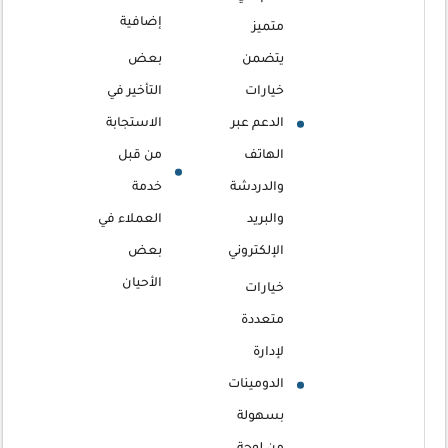
إضافية
متميز
يتضمن
بعض
خيارات
التأخير في
الدعم عبر
الاستجابة
الهاتف
من قبل
والدردشة
خدمة
والبريد
العملاء في
الإلكتروني
بعض
الأحيان
خيارات
متعددة
لإدارة
الدومينات
بسهولة