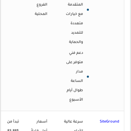
المتقدمة
الفروع
مع خيارات
المحلية
متعددة
للتمديد
والحماية
دعم فني
متوفر على
مدار
الساعة
طوال أيام
الأسبوع
SiteGround
سرعة عالية
أسعار
تبدأ من