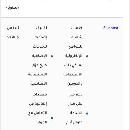
(سنويًا)
Bluehost
خدمات
تكاليف
تبدأ من
شاملة
إضافية
$59.40
للمواقع
للخدمات
الإلكترونية
الإضافية
بما في ذلك
خارج حزم
الاستضافة
الاستضافة
والدومين
الأساسية
دعم فني
تعقيدات
على مدار
إضافية في
الساعة
التعامل مع
طوال أيام
الموارد