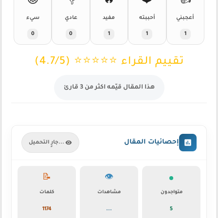
😡
👎
🔥
❤️
👍
أعجبني
أحببته
مفيد
عادي
سيء
0
0
1
1
1
تقييم القراء ⭐⭐⭐⭐⭐ (4.7/5)
هذا المقال قيّمه اكثر من 3 قارئ
إحصائيات المقال
جارٍ التحميل...
📝
👁️
متواجدون
مشاهدات
كلمات
1174
...
6