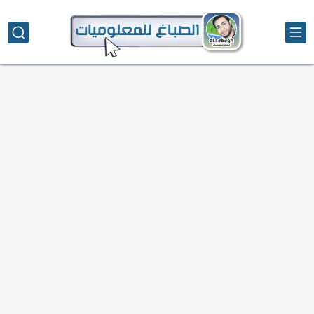
تحميل تطبيق دمج الصور | Velura Studio
كذا | أفضل سعر كاش في مصر | كيف تستفيد...
أفضل طرق الربح من التدوين للمبتدئين
كيف تحسن تجربة المستخدم في موقعك الإلكتروني