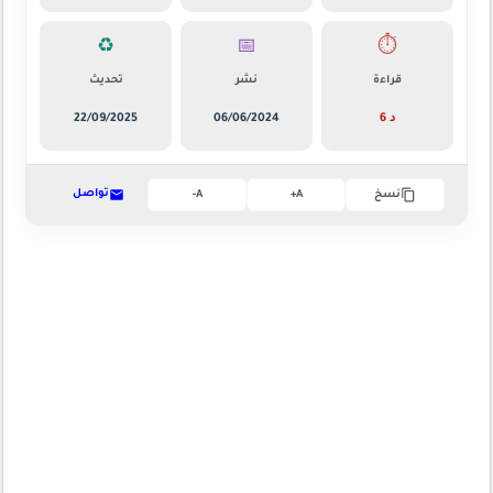
♻️
📅
⏱️
قراءة
نشر
تحديث
6 د
06/06/2024
22/09/2025
تواصل
نسخ
A+
A-