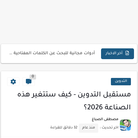
كيفية إنشاء موقع لعرض أعمالك الاحترافية
أسرار اختيار لوحة مفاتيح تناسب عملك اليومي
أحدث تقنيات الحماية من هجمات السايبر
أدوات مجانية للبحث عن الكلمات المفتاحية 2026
كيف تستفيد من تقنيات التعلم الآلي لتحليل بيانات الزوار
أخر الاخبار
كيف تضيف شريط تقدم المقال لموقعك لتحسين تجربة القراءة
0
التدوين
مستقبل التدوين - كيف ستتغير هذه
الصناعة 2026؟
مصطفى الصباغ
اخر تحديث :
منذ عام
32 دقائق للقراءة