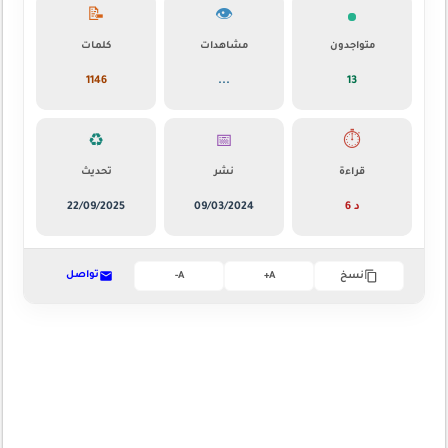
📝
👁️
متواجدون
مشاهدات
كلمات
1146
...
13
♻️
📅
⏱️
قراءة
نشر
تحديث
6 د
09/03/2024
22/09/2025
تواصل
نسخ
A+
A-