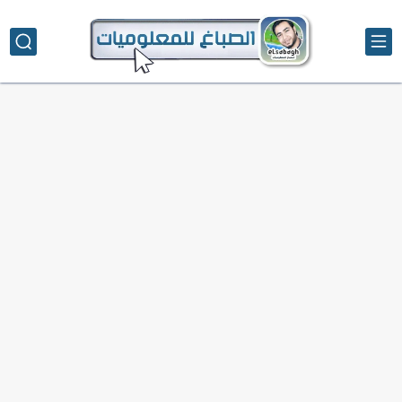
تحميل تطبيق دمج الصور | Velura Studio
كذا | أفضل سعر كاش في مصر | كيف تستفيد...
أفضل طرق الربح من التدوين للمبتدئين
كيف تحسن تجربة المستخدم في موقعك الإلكتروني