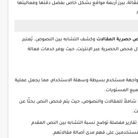
عّالة، يبرز أربعة مواقع بشكل خاص بفضل دقتها وفعاليتها
حصرية المقالات
وكشف التشابه بين النصوص. يُعتبر
ئدة في مجال فحص الحصرية عبر الإنترنت، حيث يوفر خدمات فعالة
لة الاستخدام📌 يتميز Duplichecker بواجهة مستخدم بسيطة وسهلة الاستخدام، مما يجعل عملية
يع المستويات.
 يقدم Duplichecker فحصًا شاملاً للمقالات والنصوص، حيث يتم فحص النص بحثًا عن
ت.
لة📌 يقوم Duplichecker بتوفير تقارير مفصلة توضح نسبة التشابه بين النص المقدم
لمستخدمين على فهم مدى أصالة مقالاتهم.