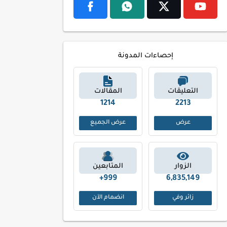
إحصاءات المدونة
التعليقات
المقالات
1261
2347
عرض
عرض الجميع
الزوار
المتابعين
999+
6,835,149
زائر وفي
انضمام الآن