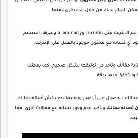
مقالك حصري وغير مسروق
. وقبل كل شيء، ينبغي عليك أن
مكن القيام بذلك من خلال عدة طرق ومنها.
هناك العديد من أدوات فحص الحصرية المتاحة عبر الإنترنت مثل Turnitin وGrammarly وغيرها. استخدم
ود أي تشابه مع محتوى موجود بالفعل على الإنترنت.
تابة مقالك وتأكد من توثيقها بشكل صحيح. كما يمكنك
والتحقق منها بدقة.
 مجالك للحصول على آراءهم وتوجيهاتهم بشأن أصالة مقالك.
ن أصالة مقالك
وتأكيد عدم وجود تشابه مع مقالات أخرى، مما
ته.