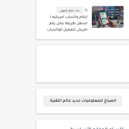
المسجله باسمك
منذ بضع شهور
ارقام واتساب امريكيه |
اسهل طريقة عمل رقم
امريكى لتفعيل الواتساب
الصباغ للمعلوميات جديد عالم التقنية.