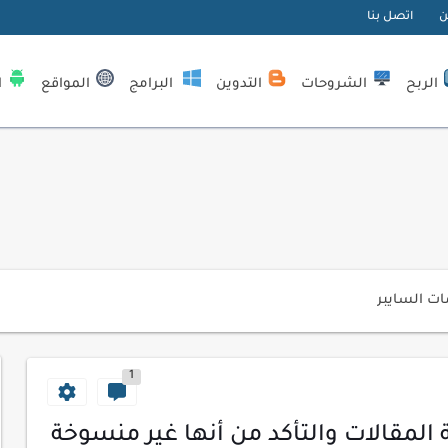
ن
اتصل بنا
| كيف تستفيد...
الربح
الشروحات
التدوين
البرامج
المواقع
ا
لمبتدئين
ي موقعك الإلكتروني
ك الاحترافية
اسب عملك اليومي
ات السايبر
لمفتاحية 2026
لآلي لتحليل بيانات الزوار
1
 لموقعك لتحسين تجربة القراءة
مقالات والتأكد من أنها غير منسوخة