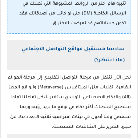
تنبيه هام
احذر من الروابط المشبوهة التي تصلك في
الرسائل الخاصة (DM) حتى لو كانت من أصدقائك فقد
تكون حساباتهم قد تعرضت للاختراق.
سادسا مستقبل مواقع التواصل الاجتماعي
(ماذا ننتظر؟)
نحن الآن ننتقل من مرحلة التواصل التقليدي إلى مرحلة العوالم
الغامرة. تقنيات مثل الميتافيرس (Metaverse) والواقع المعزز
(AR) والذكاء الاصطناعي التوليدي ستغير شكل تفاعلنا تماما.
ستصبح المنصات أكثر ذكاء في توقع ما تريد رؤيته وربما
سنقضي وقتا أطول في بيئات افتراضية ثلاثية الأبعاد بدلا من
مجرد التمرير على الشاشات المسطحة.