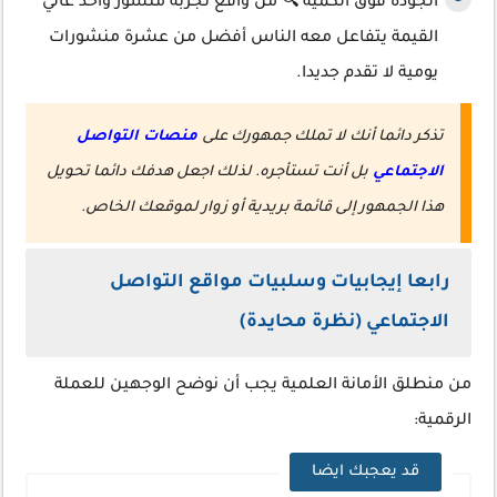
الجودة فوق الكمية
🔍
من واقع تجربة منشور واحد عالي
القيمة يتفاعل معه الناس أفضل من عشرة منشورات
يومية لا تقدم جديدا.
تذكر دائما أنك لا تملك جمهورك على
منصات التواصل
الاجتماعي
بل أنت تستأجره. لذلك اجعل هدفك دائما تحويل
هذا الجمهور إلى قائمة بريدية أو زوار لموقعك الخاص.
رابعا إيجابيات وسلبيات مواقع التواصل
الاجتماعي (نظرة محايدة)
من منطلق الأمانة العلمية يجب أن نوضح الوجهين للعملة
الرقمية:
قد يعجبك ايضا