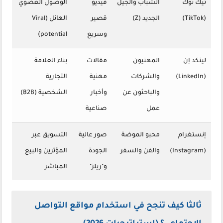
تيك توك
الشباب والجيل
فيديو
الوصول العضوي
(TikTok)
الجديد (Z)
قصير
الهائل (Viral
وسريع
potential)
لينكد إن
المهنيون
مقالات
بناء العلامة
(LinkedIn)
والشركات
مهنية
التجارية
والباحثون عن
وأخبار
الشخصية (B2B)
عمل
صناعية
إنستغرام
محبو الموضة
صور عالية
التسويق عبر
(Instagram)
والفن والسفر
الجودة
المؤثرين والبيع
و"ريلز"
المباشر
ثالثا كيف تنجح في استخدام مواقع التواصل