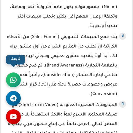
(Niche). جمهور هؤلاء يكون عادة أكثر ولاءً، ثقة، وتفاعلاً،
وتكلفة الإعلان معهم أقل بكثير وتجلب مبيعات أكثر
تحديداً وتحويلاً.
بناء قمع المبيعات التسويقي (Sales Funnel) من الأخطاء
الكارثية أن تطلب من المتابع الشراء من أول منشور يراه
لك. ابدأ أولاً بتقديم محتوى تعليمي ومجاني لزيادة الوعي
تابعنا
بالعلامة التجارية (Brand Awareness)، ثم قدم محتوى
تفاعلي لإثارة الاهتمام (Consideration)، وأخيراً قدم
عروض وخصومات حصرية لحثه على اتخاذ قرار الشراء
(Conversion).
الفيديوهات القصيرة العمودية (Short-form Video) هي
صيغة المحتوى الأسرع نمواً والأكثر استهلاكاً بلا منازع في
العصر الحالي. احرص دائماً على إنتاج محتوى مرئي جذاب لا