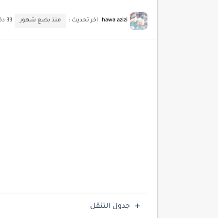
أدوات مجانية للبحث عن الكلمات ا
hawa azizi
اخر تحديث :
منذ بضع شهور
33 دقائق للقراءة
كيف تستفيد من تقنيات التعلم ا
كيف تضيف شريط تقدم المقال
جدول التنقل