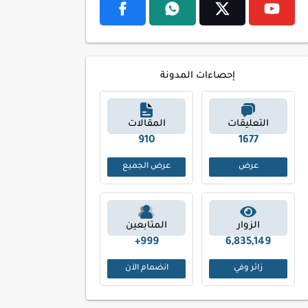
إحصاءات المدونة
التعليقات
المقالات
995
1821
عرض
عرض الجميع
الزوار
المتابعين
999+
6,835,149
زائر وفي
انضمام الآن