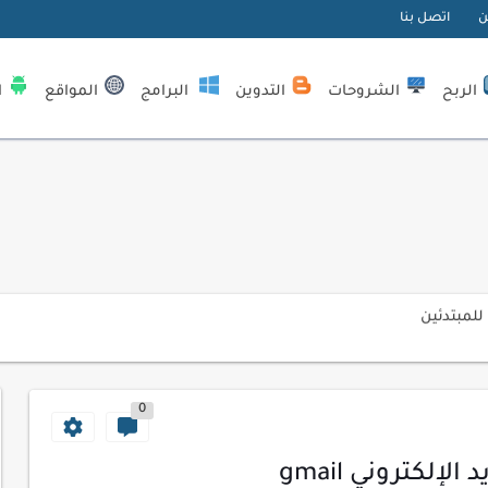
ن
اتصل بنا
الربح
الشروحات
التدوين
البرامج
المواقع
ا
| كيف تستفيد...
لمبتدئين
ي موقعك الإلكتروني
ك الاحترافية
0
اسب عملك اليومي
ات السايبر
لكتروني gmail