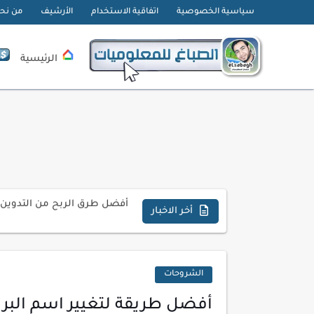
سياسية الخصوصية
اتفاقية الاستخدام
الأرشيف
من نح
الرئيسية
تحميل تطبيق دمج الصور | Velura Studio
كذا | أفضل سعر كاش في مصر 
أفضل طرق الربح من التدوين ل
كيف تحسن تجربة المستخدم ف
أخر الاخبار
كيفية إنشاء موقع لعرض أعمال
أسرار اختيار لوحة مفاتيح تن
الشروحات
أحدث تقنيات الحماية من هجم
أفضل طريقة لتغيير اسم البريد الإ