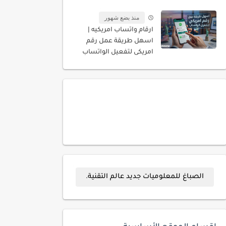
المسجله باسمك
منذ بضع شهور
ارقام واتساب امريكيه |
اسهل طريقة عمل رقم
امريكى لتفعيل الواتساب
الصباغ للمعلوميات جديد عالم التقنية.