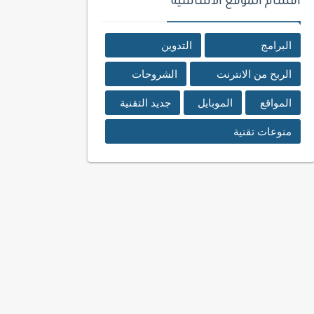
اقسام الموقع الأساسية
البرامج
التدوين
الربح من الانترنت
الشروحات
المواقع
الموبايل
جديد التقنية
منوعات تقنية