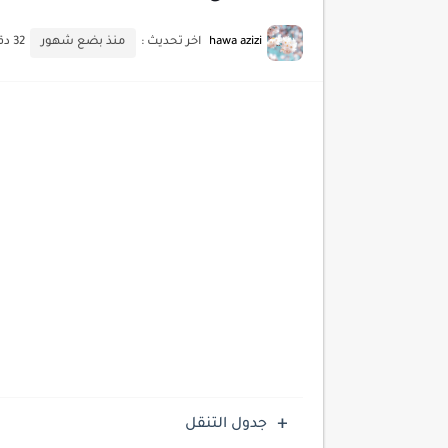
أحدث تقنيات الحماية من هجم
hawa azizi
اخر تحديث :
منذ بضع شهور
32 دقائق للقراءة
أدوات مجانية للبحث عن الكلمات ا
كيف تستفيد من تقنيات التعلم ا
كيف تضيف شريط تقدم المقال
جدول التنقل