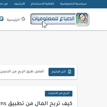
سياسية الخصوصية
اتفاقية الاستخدام
الأرشيف
من نح
الرئيسية
تحميل تطبيق دمج الصور | Velura Studio
كذا | أفضل سعر كاش في مصر 
أفضل طرق الربح من التدوين ل
أخر الاخبار
كيف تحسن تجربة المستخدم ف
كيفية إنشاء موقع لعرض أعمال
الربح من الانترنت
أسرار اختيار لوحة مفاتيح تن
كيف تربح المال من تطبيق acorns ؟