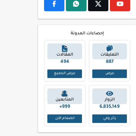
إحصاءات المدونة
التعليقات
المقالات
575
1026
عرض
عرض الجميع
الزوار
المتابعين
999+
6,835,149
زائر وفي
انضمام الآن