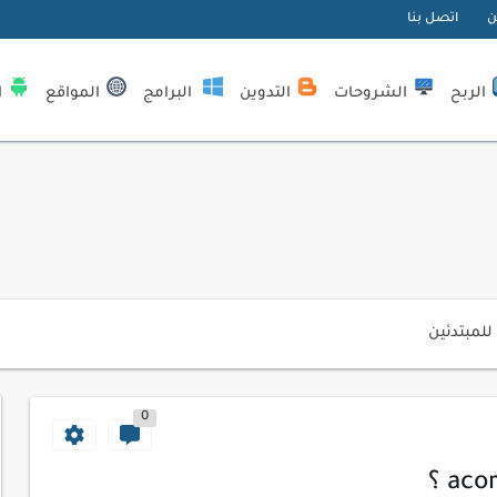
ن
اتصل بنا
الربح
الشروحات
التدوين
البرامج
المواقع
ا
| كيف تستفيد...
لمبتدئين
ي موقعك الإلكتروني
0
ك الاحترافية
اسب عملك اليومي