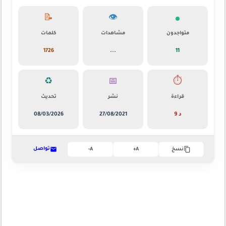
📝
👁️
متواجدون
مشاهدات
كلمات
1726
...
11
♻️
📅
⏱️
قراءة
نشر
تحديث
9 د
27/08/2021
08/03/2026
تواصل
نسخ
A+
A-