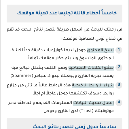
خامساً أخطاء قاتلة تجنبها عند تهيئة موقعك
في رحلتك للبحث عن أسهل طريقة لتصدر نتائج البحث قد تقع
في فخاخ تؤدي لمعاقبة موقعك:
نسخ المحتوى
جوجل لديها خوارزميات دقيقة جداً لكشف
المحتوى المنسوخ وسيتم حظر موقعك تماماً
حشو الكلمات المفتاحية
وضع الكلمة بشكل مبالغ فيه
يفسد تجربة القارئ ويجعلك تبدو كـ سبامر (Spammer)
شراء الروابط الرخيصة
هذه الروابط غالباً ما تأتي من مزارع
روابط وسوف تكتشفها جوجل عاجلاً أم آجلاً
إهمال تحديث البيانات
المعلومات القديمة والخاطئة تدمر
موثوقيتك (Trust) لدى القارئ وجوجل
سادساً جدول زمني لتصدر نتائج البحث