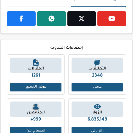
إحصاءات المدونة
التعليقات
المقالات
1261
2348
عرض
عرض الجميع
الزوار
المتابعين
999+
6,835,149
زائر وفي
انضمام الآن