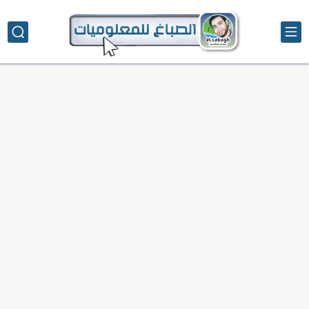
تحميل تطبيق دمج الصور | Velura Studio
كذا | أفضل سعر كاش في مصر | كيف تستفيد...
أفضل طرق الربح من التدوين للمبتدئين
كيف تحسن تجربة المستخدم في موقعك الإلكتروني