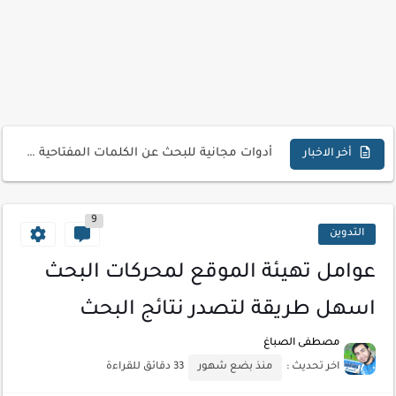
كيفية إنشاء موقع لعرض أعمالك الاحترافية
أسرار اختيار لوحة مفاتيح تناسب عملك اليومي
أحدث تقنيات الحماية من هجمات السايبر
أدوات مجانية للبحث عن الكلمات المفتاحية 2026
كيف تستفيد من تقنيات التعلم الآلي لتحليل بيانات الزوار
أخر الاخبار
كيف تضيف شريط تقدم المقال لموقعك لتحسين تجربة القراءة
9
التدوين
عوامل تهيئة الموقع لمحركات البحث
اسهل طريقة لتصدر نتائج البحث
مصطفى الصباغ
اخر تحديث :
منذ بضع شهور
33 دقائق للقراءة