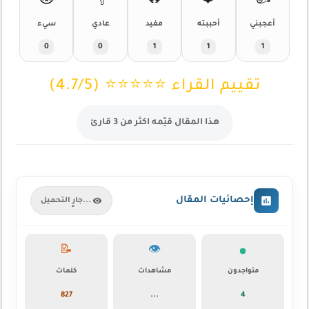
😡
👎
🔥
❤️
👍
أعجبني
أحببته
مفيد
عادي
سيء
0
0
1
1
1
تقييم القراء ⭐⭐⭐⭐⭐ (4.7/5)
هذا المقال قيّمه اكثر من 3 قارئ
إحصائيات المقال
جارٍ التحميل...
📝
👁️
متواجدون
مشاهدات
كلمات
827
...
5