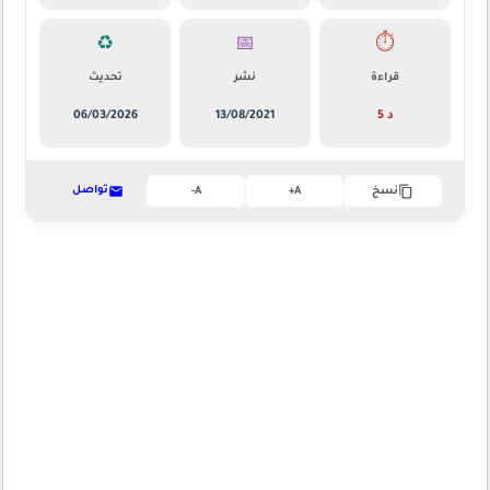
♻️
📅
⏱️
قراءة
نشر
تحديث
5 د
13/08/2021
06/03/2026
تواصل
نسخ
A+
A-