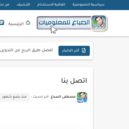
سياسية الخصوصية
اتفاقية الاستخدام
الأرشيف
من نح
الرئيسية
تحميل تطبيق دمج الصور | Velura Studio
كذا | أفضل سعر كاش في مصر 
أفضل طرق الربح من التدوين ل
أخر الاخبار
كيف تحسن تجربة المستخدم ف
كيفية إنشاء موقع لعرض أعمال
اتصل بنا
أسرار اختيار لوحة مفاتيح تن
أحدث تقنيات الحماية من هجم
مصطفى الصباغ
اخر تحديث :
منذ بضع شهور
أدوات مجانية للبحث عن الكلمات ا
كيف تستفيد من تقنيات التعلم ا