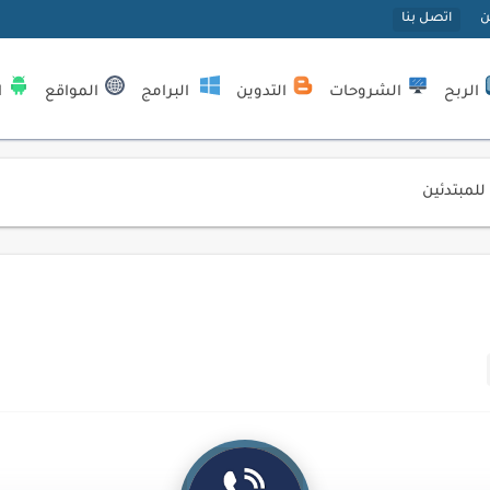
ن
اتصل بنا
الربح
الشروحات
التدوين
البرامج
المواقع
ا
| كيف تستفيد...
لمبتدئين
ي موقعك الإلكتروني
ك الاحترافية
اسب عملك اليومي
ات السايبر
لمفتاحية 2026
لآلي لتحليل بيانات الزوار