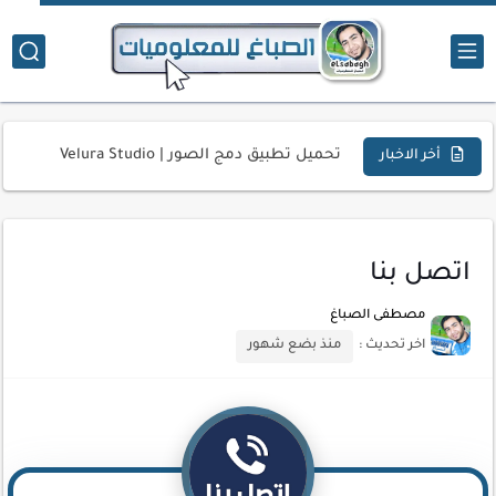
تحميل تطبيق دمج الصور | Velura Studio
أخر الاخبار
كذا | أفضل سعر كاش في مصر | كيف تستفيد...
أفضل طرق الربح من التدوين للمبتدئين
كيف تحسن تجربة المستخدم في موقعك الإلكتروني
اتصل بنا
كيفية إنشاء موقع لعرض أعمالك الاحترافية
مصطفى الصباغ
اخر تحديث :
منذ بضع شهور
أسرار اختيار لوحة مفاتيح تناسب عملك اليومي
أحدث تقنيات الحماية من هجمات السايبر
أدوات مجانية للبحث عن الكلمات المفتاحية 2026
كيف تستفيد من تقنيات التعلم الآلي لتحليل بيانات الزوار