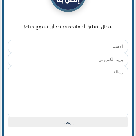
كيف تضيف شريط تقدم المقال لموقعك لتحسين تجربة القراءة
سؤال، تعليق أو ملاحظة؟ نود أن نسمع منك!