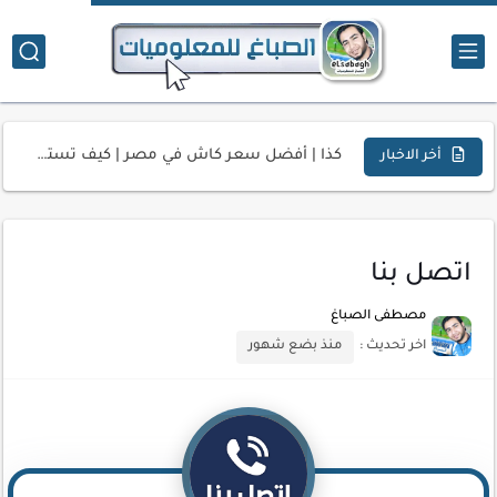
تحميل تطبيق دمج الصور | Velura Studio
كذا | أفضل سعر كاش في مصر | كيف تستفيد...
أخر الاخبار
أفضل طرق الربح من التدوين للمبتدئين
كيف تحسن تجربة المستخدم في موقعك الإلكتروني
اتصل بنا
كيفية إنشاء موقع لعرض أعمالك الاحترافية
مصطفى الصباغ
أسرار اختيار لوحة مفاتيح تناسب عملك اليومي
اخر تحديث :
منذ بضع شهور
أحدث تقنيات الحماية من هجمات السايبر
أدوات مجانية للبحث عن الكلمات المفتاحية 2026
كيف تستفيد من تقنيات التعلم الآلي لتحليل بيانات الزوار