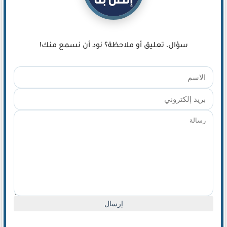
كيف تضيف شريط تقدم المقال لموقعك لتحسين تجربة القراءة
سؤال، تعليق أو ملاحظة؟ نود أن نسمع منك!